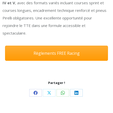
IV et V
, avec des formats variés incluant courses sprint et
courses longues, encadrement technique renforcé et pneus
Pirelli obligatoires. Une excellente opportunité pour
rejoindre le TTE dans une formule accessible et
spectaculaire.
Règlements FREE Racing
Partager !
Share
Share
Share
Share
on
on
on
on
Facebook
X
WhatsApp
LinkedIn