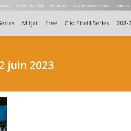
ccueil
Calendrier 2026
Annonces
Accréditations Média
Service
Series
Mitjet
Free
Clio Pirelli Series
208-2
2 juin 2023