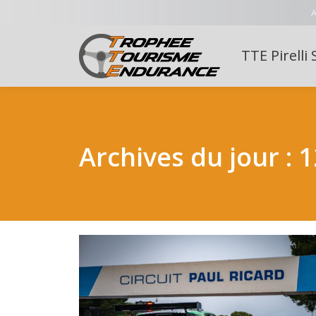
A
TTE Pirelli 
Archives du jour :
1