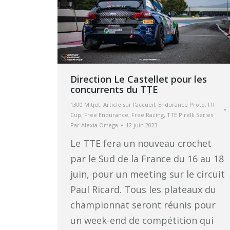
Direction Le Castellet pour les
concurrents du TTE
1300 Mitjet
,
Article sur l'accueil
,
Endurance Proto
,
FR
Cup
,
Free Endurance
,
Free Racing
,
TTE Pirelli Series
Par
Alexia Ortega
12 juin 2023
Le TTE fera un nouveau crochet
par le Sud de la France du 16 au 18
juin, pour un meeting sur le circuit
Paul Ricard. Tous les plateaux du
championnat seront réunis pour
un week-end de compétition qui