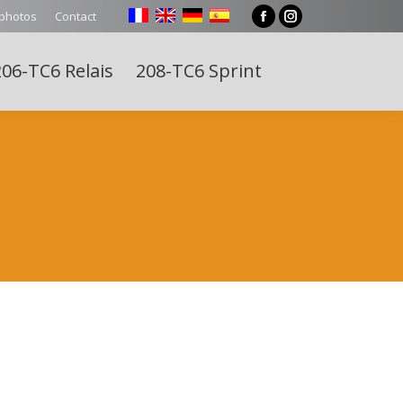
 photos
Contact
Facebook
Instagram
page
page
06-TC6 Relais
208-TC6 Sprint
opens
opens
Search:
in
in
new
new
window
window