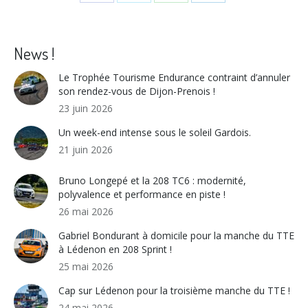
Share
Share
Share
Share
on
on
on
on
Facebook
X
WhatsApp
LinkedIn
News !
Le Trophée Tourisme Endurance contraint d’annuler
son rendez-vous de Dijon-Prenois !
23 juin 2026
Un week-end intense sous le soleil Gardois.
21 juin 2026
Bruno Longepé et la 208 TC6 : modernité,
polyvalence et performance en piste !
26 mai 2026
Gabriel Bondurant à domicile pour la manche du TTE
à Lédenon en 208 Sprint !
25 mai 2026
Cap sur Lédenon pour la troisième manche du TTE !
24 mai 2026