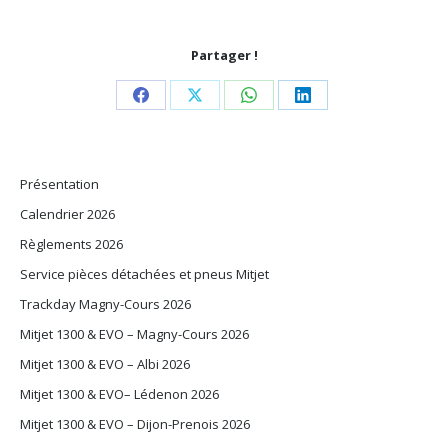
Partager !
Share
Share
Share
Share
on
on
on
on
Facebook
X
WhatsApp
LinkedIn
Présentation
Calendrier 2026
Règlements 2026
Service pièces détachées et pneus Mitjet
Trackday Magny-Cours 2026
Mitjet 1300 & EVO – Magny-Cours 2026
Mitjet 1300 & EVO – Albi 2026
Mitjet 1300 & EVO– Lédenon 2026
Mitjet 1300 & EVO – Dijon-Prenois 2026