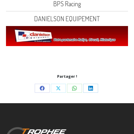
BPS Racing
DANIELSON EQUIPEMENT
Partager !
Share
Share
Share
Share
on
on
on
on
Facebook
X
WhatsApp
LinkedIn