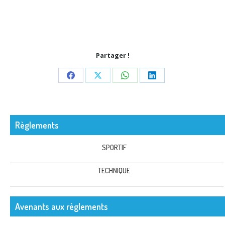
Partager !
Share
Share
Share
Share
on
on
on
on
Facebook
X
WhatsApp
LinkedIn
Règlements
SPORTIF
TECHNIQUE
Avenants aux règlements