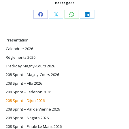
Partager !
Share
Share
Share
Share
on
on
on
on
Facebook
X
WhatsApp
LinkedIn
Présentation
Calendrier 2026
Règlements 2026
Trackday Magny-Cours 2026
208 Sprint – Magny-Cours 2026
208 Sprint – Albi 2026
208 Sprint – Lédenon 2026
208 Sprint – Dijon 2026
208 Sprint – Val de Vienne 2026
208 Sprint – Nogaro 2026
208 Sprint – Finale Le Mans 2026