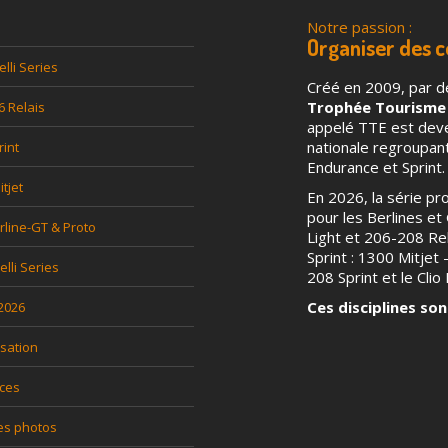
acebook
X
WhatsApp
LinkedIn
Notre passion :
l
Organiser des 
elli Series
Créé en 2009, par d
Trophée Tourisme
6 Relais
appelé TTE est deven
nationale regroupa
rint
Endurance et Sprint.
tjet
En 2026, la série p
pour les Berlines et G
rline-GT & Proto
Light et 206-208 Rel
Sprint : 1300 Mitjet
relli Series
208 Sprint et le Clio P
Ces disciplines son
 2026
sation
ces
es photos