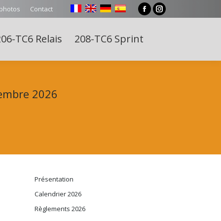
 photos
Contact
Facebook
Instagram
page
page
06-TC6 Relais
208-TC6 Sprint
opens
opens
Search:
in
in
new
new
window
window
vembre 2026
Présentation
Calendrier 2026
Règlements 2026