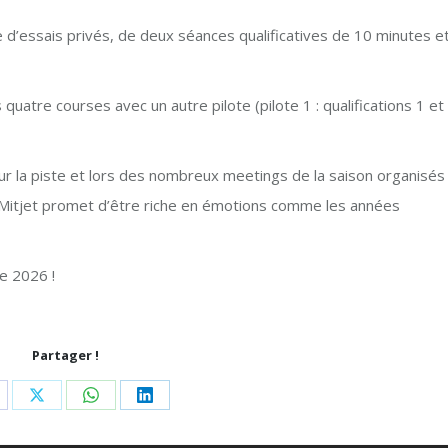
’essais privés, de deux séances qualificatives de 10 minutes e
quatre courses avec un autre pilote (pilote 1 : qualifications 1 et
sur la piste et lors des nombreux meetings de la saison organisés
0 Mitjet promet d’être riche en émotions comme les années
e 2026 !
Partager !
are
Share
Share
Share
n
on
on
on