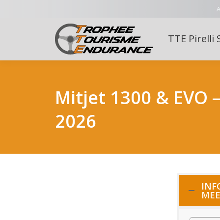
A
TTE Pirelli 
Mitjet 1300 & EVO 
2026
INF
MEE