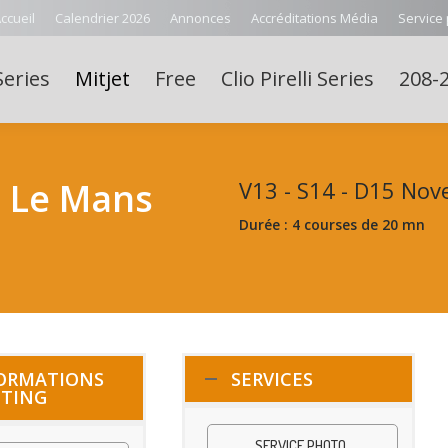
ccueil
Calendrier 2026
Annonces
Accréditations Média
Service
Series
Mitjet
Free
Clio Pirelli Series
208-2
– Le Mans
V13 - S14 - D15 No
Durée : 4 courses de 20 mn
ORMATIONS
SERVICES
TING
SERVICE PHOTO