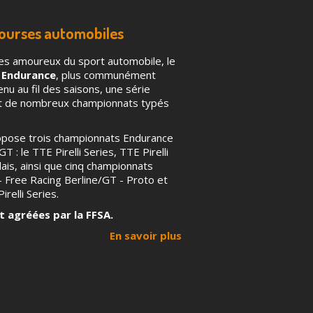
courses automobiles
es amoureux du sport automobile, le
 Endurance
, plus communément
u au fil des saisons, une série
nt de nombreux championnats typés
ropose trois championnats Endurance
T : le TTE Pirelli Series, TTE Pirelli
ais, ainsi que cinq championnats
 – Free Racing Berline/GT - Proto et
irelli Series.
t agréées par la FFSA.
En savoir plus