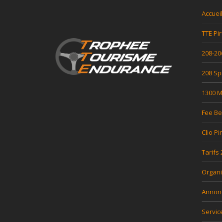
F
Accuei
TTE Pir
208-20
208 Sp
1300 Mi
Fee Be
Clio Pi
Tarifs
Organi
Annon
Servic