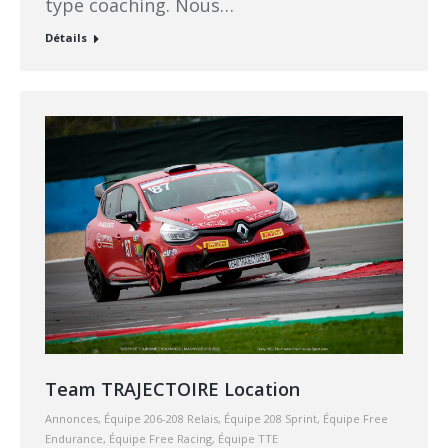
type coaching. Nous…
Détails
Team TRAJECTOIRE Location
Annonces
,
Équipe 206-208 Relais
,
Équipe 208 Sprint
,
Équipe Free
Endurance
,
Équipe Free Racing
,
Équipe TTE