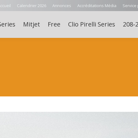
ccueil
Calendrier 2026
Annonces
Accréditations Média
Service
Series
Mitjet
Free
Clio Pirelli Series
208-2