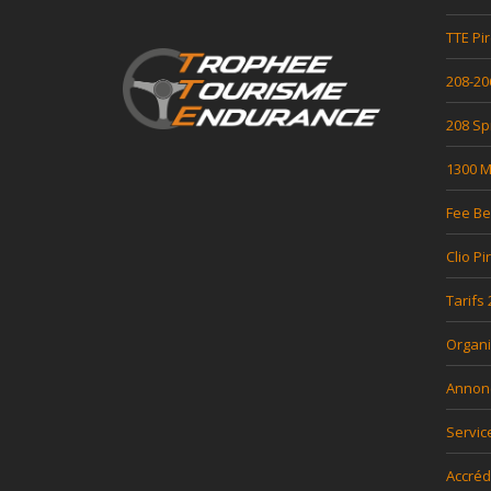
TTE Pir
208-20
208 Sp
1300 Mi
Fee Be
Clio Pi
Tarifs
Organi
Annon
Servic
Accréd