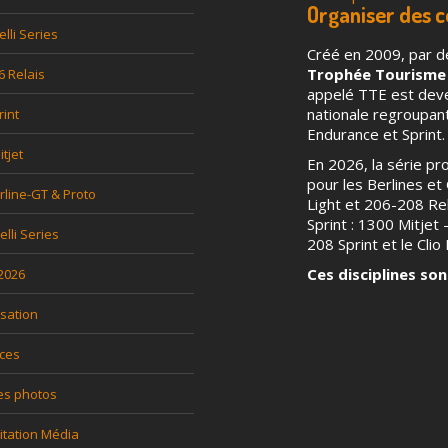
Organiser des 
elli Series
Créé en 2009, par d
Trophée Tourisme
6 Relais
appelé TTE est deven
nationale regroupa
rint
Endurance et Sprint.
tjet
En 2026, la série p
pour les Berlines et G
rline-GT & Proto
Light et 206-208 Rel
Sprint : 1300 Mitjet
relli Series
208 Sprint et le Clio P
Ces disciplines son
 2026
sation
ces
es photos
itation Média