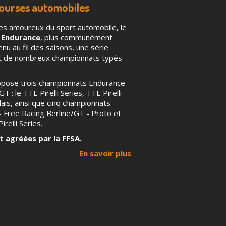
courses automobiles
es amoureux du sport automobile, le
 Endurance
, plus communément
u au fil des saisons, une série
nt de nombreux championnats typés
ropose trois championnats Endurance
T : le TTE Pirelli Series, TTE Pirelli
ais, ainsi que cinq championnats
 – Free Racing Berline/GT - Proto et
irelli Series.
t agréées par la FFSA.
En savoir plus