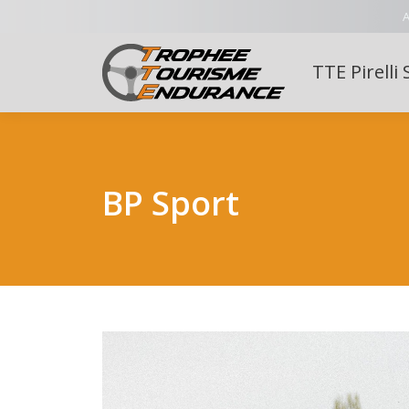
A
TTE Pirelli 
BP Sport