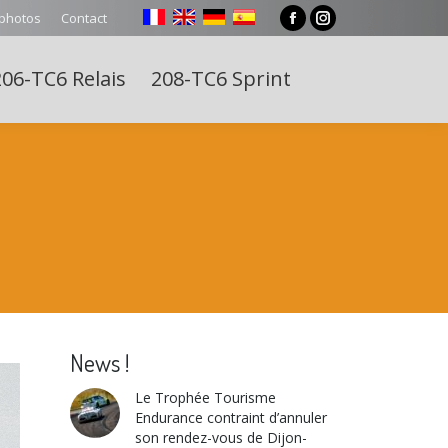
 photos
Contact
Facebook
Instagram
page
page
06-TC6 Relais
208-TC6 Sprint
opens
opens
Search:
in
in
new
new
window
window
News !
Le Trophée Tourisme
Endurance contraint d’annuler
son rendez-vous de Dijon-