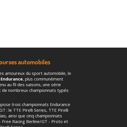
courses automobiles
es amoureux du sport automobile, le
 Endurance
, plus communément
u au fil des saisons, une série
nt de nombreux championnats typés
ropose trois championnats Endurance
T : le TTE Pirelli Series, TTE Pirelli
ais, ainsi que cinq championnats
 – Free Racing Berline/GT - Proto et