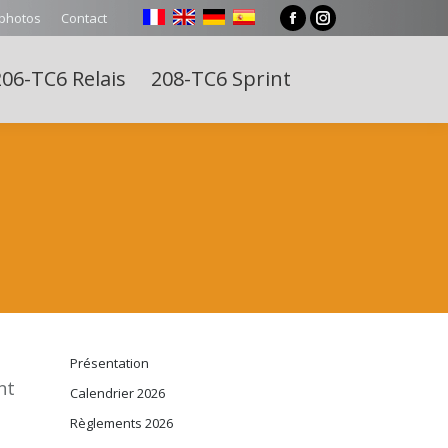
 photos
Contact
Facebook
Instagram
page
page
06-TC6 Relais
208-TC6 Sprint
opens
opens
Search:
in
in
new
new
window
window
Présentation
nt
Calendrier 2026
Règlements 2026