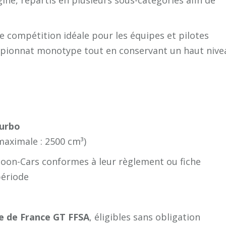
ine, répartis en plusieurs sous-catégories afin de
e compétition idéale pour les équipes et pilotes
mpionnat monotype tout en conservant un haut nive
Turbo
 maximale : 2500 cm³)
loon-Cars conformes à leur règlement ou fiche
période
e de France GT FFSA
, éligibles sans obligation