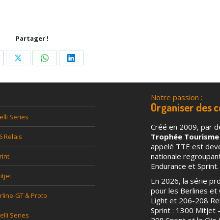
Partager !
are
Share
Share
Share
n
on
on
on
acebook
X
WhatsApp
LinkedIn
Notre passion :
l
Organiser des 
elli Series
Créé en 2009, par d
Trophée Tourisme
6 Relais
appelé TTE est deven
nationale regroupa
rint
Endurance et Sprint.
tjet
En 2026, la série p
pour les Berlines et G
rline-GT & Proto
Light et 206-208 Rel
Sprint : 1300 Mitjet
relli Series