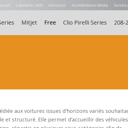
ccueil
Calendrier 2026
Annonces
Accréditations Média
Service
Series
Mitjet
Free
Clio Pirelli Series
208-2
diée aux voitures issues d’horizons variés souhaita
 et structuré. Elle permet d’accueillir des véhicules