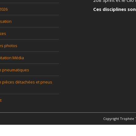
208 Sprint et le Clio P
Ces disciplines son
 2026
sation
ces
es photos
itation Média
ce pneumatiques
e pièces détachées et pneus
t
Copyright Trophée 