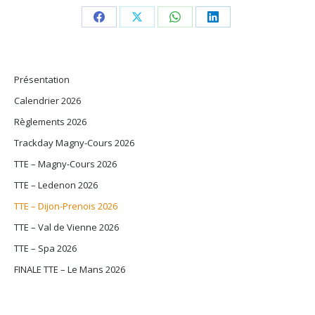
Share
Share
Share
Share
on
on
on
on
Facebook
X
WhatsApp
LinkedIn
Présentation
Calendrier 2026
Règlements 2026
Trackday Magny-Cours 2026
TTE – Magny-Cours 2026
TTE – Ledenon 2026
TTE – Dijon-Prenois 2026
TTE – Val de Vienne 2026
TTE – Spa 2026
FINALE TTE – Le Mans 2026