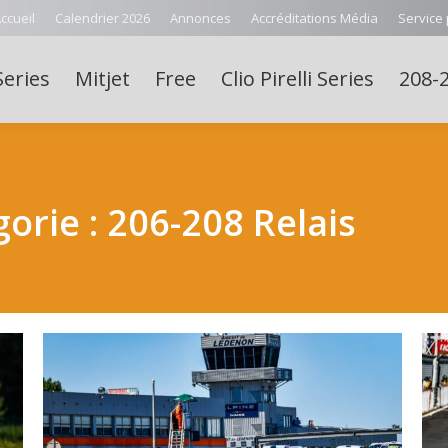
ccueil
Calendrier 2026
Annonces
Accréditations Média
Service
Series
Mitjet
Free
Clio Pirelli Series
208-2
gorie :
206-208 Relais