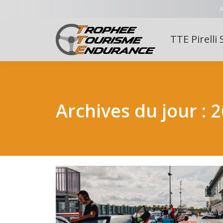
A
TTE Pirelli 
Archives du jour :
2