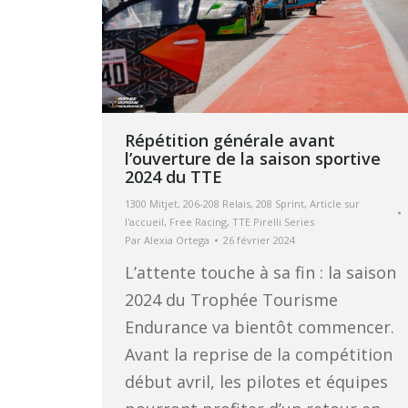
Répétition générale avant
l’ouverture de la saison sportive
2024 du TTE
1300 Mitjet
,
206-208 Relais
,
208 Sprint
,
Article sur
l'accueil
,
Free Racing
,
TTE Pirelli Series
Par
Alexia Ortega
26 février 2024
L’attente touche à sa fin : la saison
2024 du Trophée Tourisme
Endurance va bientôt commencer.
Avant la reprise de la compétition
début avril, les pilotes et équipes