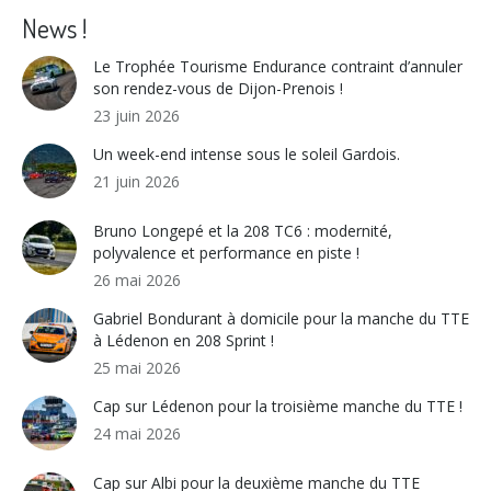
Facebook
X
WhatsApp
LinkedIn
News !
Le Trophée Tourisme Endurance contraint d’annuler
son rendez-vous de Dijon-Prenois !
23 juin 2026
Un week-end intense sous le soleil Gardois.
21 juin 2026
Bruno Longepé et la 208 TC6 : modernité,
polyvalence et performance en piste !
26 mai 2026
Gabriel Bondurant à domicile pour la manche du TTE
à Lédenon en 208 Sprint !
25 mai 2026
Cap sur Lédenon pour la troisième manche du TTE !
24 mai 2026
Cap sur Albi pour la deuxième manche du TTE