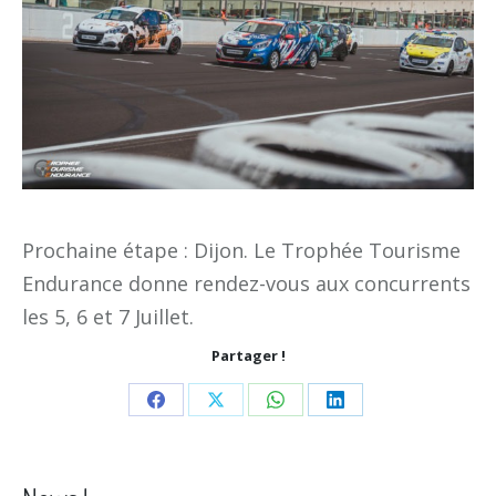
Prochaine étape : Dijon. Le Trophée Tourisme
Endurance donne rendez-vous aux concurrents
les 5, 6 et 7 Juillet.
Partager !
Share
Share
Share
Share
on
on
on
on
Facebook
X
WhatsApp
LinkedIn