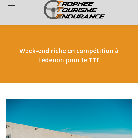
Search:
Week-end riche en compétition à
Lédenon pour le TTE