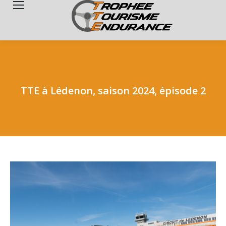
Search:
TTE à Lédenon, saison 2024, épisode 2