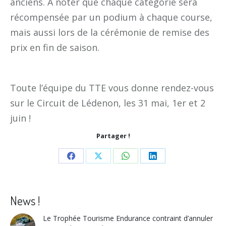
anciens. À noter que chaque catégorie sera
récompensée par un podium à chaque course,
mais aussi lors de la cérémonie de remise des
prix en fin de saison.
Toute l’équipe du TTE vous donne rendez-vous
sur le Circuit de Lédenon, les 31 mai, 1er et 2
juin !
Partager !
Share
Share
Share
Share
on
on
on
on
Facebook
X
WhatsApp
LinkedIn
News !
Le Trophée Tourisme Endurance contraint d’annuler