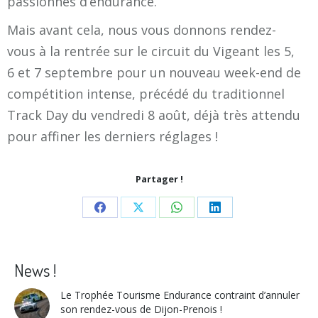
passionnés d’endurance.
Mais avant cela, nous vous donnons rendez-
vous à la rentrée sur le circuit du Vigeant les 5,
6 et 7 septembre pour un nouveau week-end de
compétition intense, précédé du traditionnel
Track Day du vendredi 8 août, déjà très attendu
pour affiner les derniers réglages !
Partager !
Share
Share
Share
Share
on
on
on
on
Facebook
X
WhatsApp
LinkedIn
News !
Le Trophée Tourisme Endurance contraint d’annuler
son rendez-vous de Dijon-Prenois !