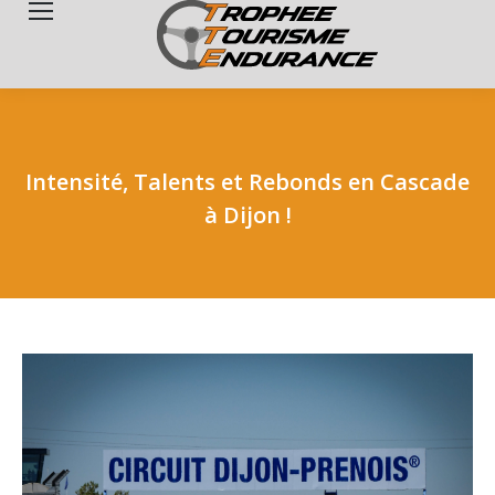
Search:
Intensité, Talents et Rebonds en Cascade
à Dijon !