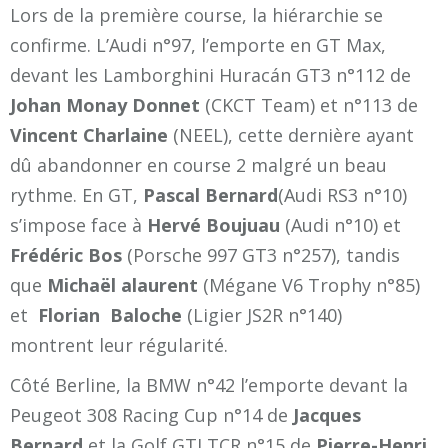
Lors de la première course, la hiérarchie se
confirme. L’Audi n°97, l’emporte en GT Max,
devant les Lamborghini Huracán GT3 n°112 de
Johan Monay Donnet
(CKCT Team) et n°113 de
Vincent Charlaine
(NEEL), cette dernière ayant
dû abandonner en course 2 malgré un beau
rythme. En GT,
Pascal Bernard
(Audi RS3 n°10)
s’impose face à
Hervé Boujuau
(Audi n°10) et
Frédéric Bos
(Porsche 997 GT3 n°257), tandis
que
Michaël alaurent
(Mégane V6 Trophy n°85)
et
Florian Baloche
(Ligier JS2R n°140)
montrent leur régularité.
Côté Berline, la BMW n°42 l’emporte devant la
Peugeot 308 Racing Cup n°14 de
Jacques
Bernard
et la Golf GTI TCR n°15 de
Pierre-Henri