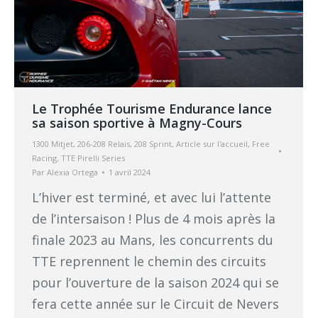
Le Trophée Tourisme Endurance lance
sa saison sportive à Magny-Cours
1300 Mitjet
,
206-208 Relais
,
208 Sprint
,
Article sur l'accueil
,
Free
Racing
,
TTE Pirelli Series
Par
Alexia Ortega
1 avril 2024
L’hiver est terminé, et avec lui l’attente
de l’intersaison ! Plus de 4 mois après la
finale 2023 au Mans, les concurrents du
TTE reprennent le chemin des circuits
pour l’ouverture de la saison 2024 qui se
fera cette année sur le Circuit de Nevers