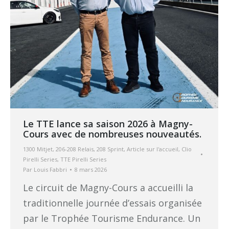
Le TTE lance sa saison 2026 à Magny-
Cours avec de nombreuses nouveautés.
1300 Mitjet
,
206-208 Relais
,
208 Sprint
,
Article sur l'accueil
,
Clio
Pirelli Series
,
TTE Pirelli Series
Par
Louis Fabbri
8 mars 2026
Le circuit de Magny-Cours a accueilli la
traditionnelle journée d’essais organisée
par le Trophée Tourisme Endurance. Un