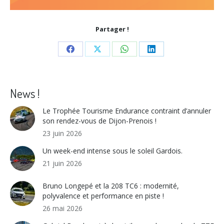
Partager !
Share
Share
Share
Share
on
on
on
on
Facebook
X
WhatsApp
LinkedIn
News !
Le Trophée Tourisme Endurance contraint d’annuler
son rendez-vous de Dijon-Prenois !
23 juin 2026
Un week-end intense sous le soleil Gardois.
21 juin 2026
Bruno Longepé et la 208 TC6 : modernité,
polyvalence et performance en piste !
26 mai 2026