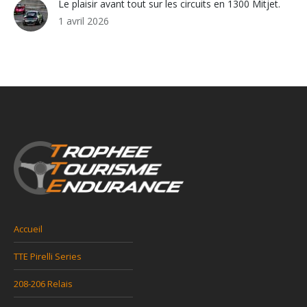
Le plaisir avant tout sur les circuits en 1300 Mitjet.
1 avril 2026
Accueil
TTE Pirelli Series
208-206 Relais