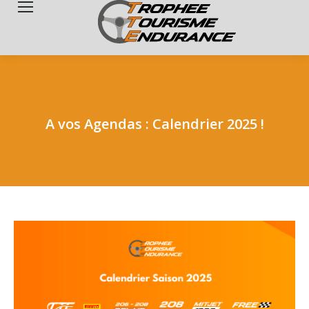
Search:
A vos Agendas : Calendrier 2025 !