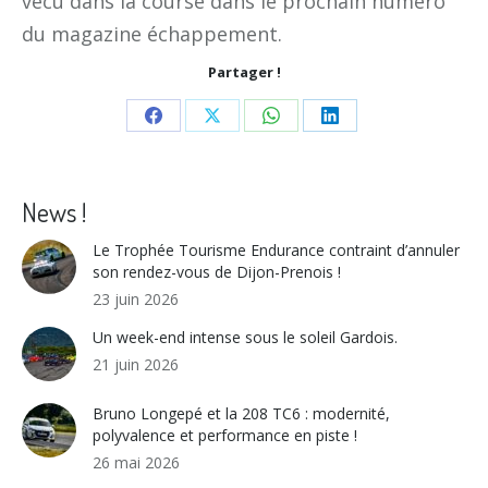
vécu dans la course dans le prochain numéro
du magazine échappement.
Partager !
Share
Share
Share
Share
on
on
on
on
Facebook
X
WhatsApp
LinkedIn
News !
Le Trophée Tourisme Endurance contraint d’annuler
son rendez-vous de Dijon-Prenois !
23 juin 2026
Un week-end intense sous le soleil Gardois.
21 juin 2026
Bruno Longepé et la 208 TC6 : modernité,
polyvalence et performance en piste !
26 mai 2026