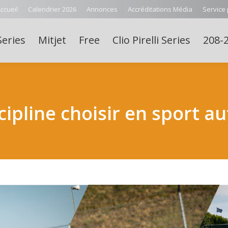
ccueil
Calendrier 2026
Annonces
Accréditations Média
Service
Series
Mitjet
Free
Clio Pirelli Series
208-2
scipline choisir en sport a