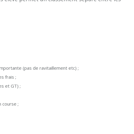
importante (pas de ravitaillement etc) ;
s frais ;
es et GT) ;
n course ;