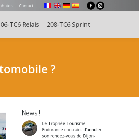
 photos
Contact
Facebook
Instagram
page
page
06-TC6 Relais
208-TC6 Sprint
opens
opens
Search:
in
in
new
new
window
window
utomobile ?
News !
Le Trophée Tourisme
Endurance contraint d’annuler
son rendez-vous de Dijon-