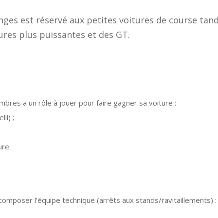
nges est réservé aux petites voitures de course tand
tures plus puissantes et des GT.
bres a un rôle à jouer pour faire gagner sa voiture ;
li) ;
ure.
composer l’équipe technique (arrêts aux stands/ravitaillements) :