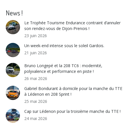
on
on
on
on
Facebook
X
WhatsApp
LinkedIn
News !
Le Trophée Tourisme Endurance contraint d’annuler
son rendez-vous de Dijon-Prenois !
23 juin 2026
Un week-end intense sous le soleil Gardois.
21 juin 2026
Bruno Longepé et la 208 TC6 : modernité,
polyvalence et performance en piste !
26 mai 2026
Gabriel Bondurant à domicile pour la manche du TTE
à Lédenon en 208 Sprint !
25 mai 2026
Cap sur Lédenon pour la troisième manche du TTE !
24 mai 2026