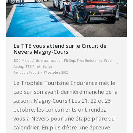
Le TTE vous attend sur le Circuit de
Nevers Magny-Cours
1300 Mitjet
,
Article sur l'accueil
,
FR Cup
,
Free Endurance
,
Free
Racing
,
TTE Pirelli Series
Par
Louis Fabbri
17 octobre 2022
Le Trophée Tourisme Endurance met le
cap sur son avant-dernière manche de la
saison : Magny-Cours ! Les 21, 22 et 23
octobre, les concurrents ont rendez-
vous à Nevers pour une étape phare du
calendrier. En plus d’être une épreuve