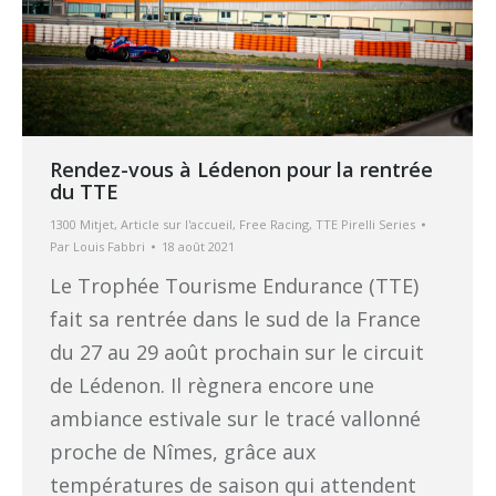
Rendez-vous à Lédenon pour la rentrée
du TTE
1300 Mitjet
,
Article sur l'accueil
,
Free Racing
,
TTE Pirelli Series
Par
Louis Fabbri
18 août 2021
Le Trophée Tourisme Endurance (TTE)
fait sa rentrée dans le sud de la France
du 27 au 29 août prochain sur le circuit
de Lédenon. Il règnera encore une
ambiance estivale sur le tracé vallonné
proche de Nîmes, grâce aux
températures de saison qui attendent