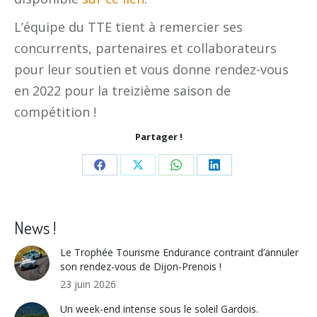
L’équipe du TTE tient à remercier ses
concurrents, partenaires et collaborateurs
pour leur soutien et vous donne rendez-vous
en 2022 pour la treizième saison de
compétition !
Partager !
Share
Share
Share
Share
on
on
on
on
Facebook
X
WhatsApp
LinkedIn
News !
Le Trophée Tourisme Endurance contraint d’annuler
son rendez-vous de Dijon-Prenois !
23 juin 2026
Un week-end intense sous le soleil Gardois.