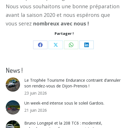
Nous vous souhaitons une bonne préparation
avant la saison 2020 et nous espérons que
vous serez
nombreux avec nous !
Partager !
Share
Share
Share
Share
on
on
on
on
Facebook
X
WhatsApp
LinkedIn
News !
Le Trophée Tourisme Endurance contraint d’annuler
son rendez-vous de Dijon-Prenois !
23 juin 2026
Un week-end intense sous le soleil Gardois.
21 juin 2026
Bruno Longepé et la 208 TC6 : modernité,