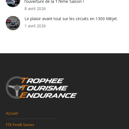
l’ouverture de la 17ème Saison !
8 avril 2026
Le plaisir avant tout sur les circuits en 1300 Mitjet.
1 avril 2026
Accueil
TTE Pirelli Series