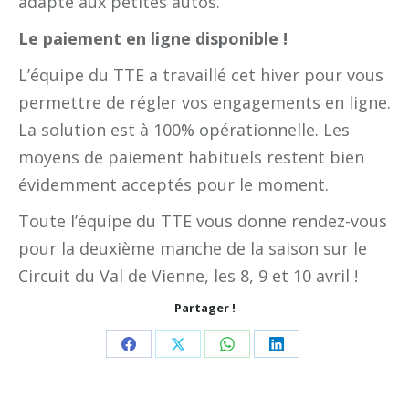
adapté aux petites autos.
Le paiement en ligne disponible !
L’équipe du TTE a travaillé cet hiver pour vous
permettre de régler vos engagements en ligne.
La solution est à 100% opérationnelle. Les
moyens de paiement habituels restent bien
évidemment acceptés pour le moment.
Toute l’équipe du TTE vous donne rendez-vous
pour la deuxième manche de la saison sur le
Circuit du Val de Vienne, les 8, 9 et 10 avril !
Partager !
Share
Share
Share
Share
on
on
on
on