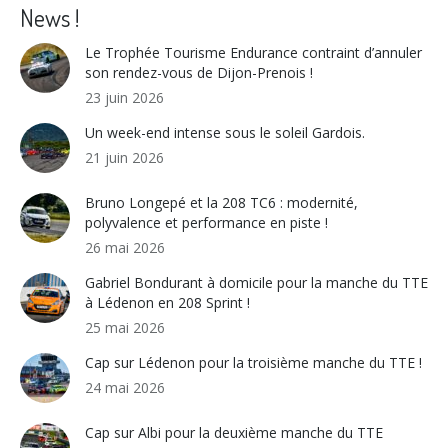
Facebook
X
WhatsApp
LinkedIn
News !
Le Trophée Tourisme Endurance contraint d’annuler
son rendez-vous de Dijon-Prenois !
23 juin 2026
Un week-end intense sous le soleil Gardois.
21 juin 2026
Bruno Longepé et la 208 TC6 : modernité,
polyvalence et performance en piste !
26 mai 2026
Gabriel Bondurant à domicile pour la manche du TTE
à Lédenon en 208 Sprint !
25 mai 2026
Cap sur Lédenon pour la troisième manche du TTE !
24 mai 2026
Cap sur Albi pour la deuxième manche du TTE