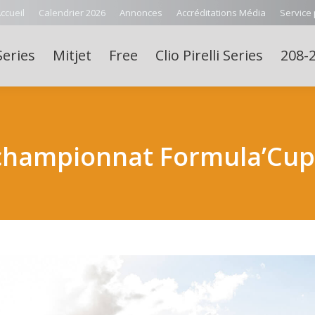
ccueil
Calendrier 2026
Annonces
Accréditations Média
Service
Series
Mitjet
Free
Clio Pirelli Series
208-2
 championnat Formula’Cup