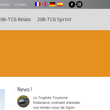
 photos
Contact
Facebook
Instagram
page
page
06-TC6 Relais
208-TC6 Sprint
opens
opens
Search:
in
in
new
new
window
window
News !
Le Trophée Tourisme
Endurance contraint d’annuler
son rendez-vous de Dijon-