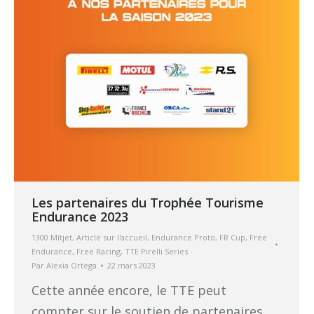
Les partenaires du Trophée Tourisme
Endurance 2023
1300 Mitjet
,
Article sur l'accueil
,
Endurance Proto
,
FR Cup
,
Free
Endurance
,
Free Racing
,
TTE Pirelli Series
Par
Alexia Ortega
22 mars 2023
Cette année encore, le TTE peut
compter sur le soutien de partenaires