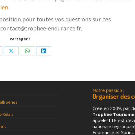
lien
.
position pour toutes vos questions sur ces
: contact@trophee-endurance.fr.
Partager !
are
Share
Share
Share
n
on
on
on
acebook
X
WhatsApp
LinkedIn
Notre passion :
l
Organiser des 
elli Series
Créé en 2009, par d
Trophée Tourisme
6 Relais
appelé TTE est deven
nationale regroupa
rint
Endurance et Sprint.