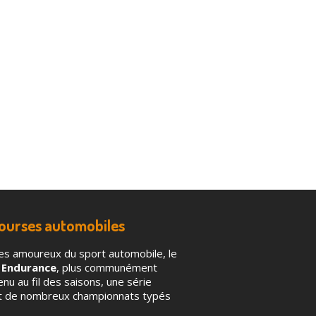
courses automobiles
es amoureux du sport automobile, le
 Endurance
, plus communément
u au fil des saisons, une série
nt de nombreux championnats typés