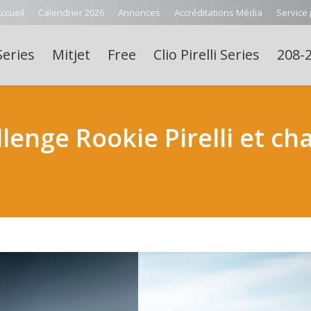
ccueil
Calendrier 2026
Annonces
Accréditations Média
Service
Series
Mitjet
Free
Clio Pirelli Series
208-2
enge Rookie Pirelli et c