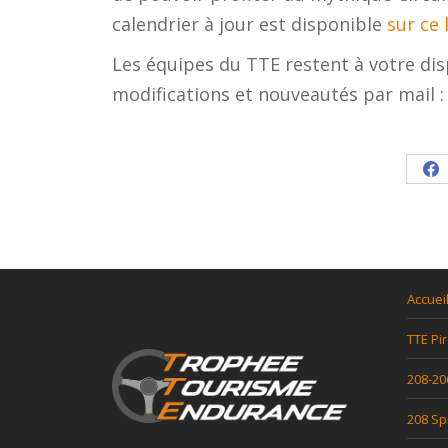
calendrier à jour est disponible
sur ce 
Les équipes du TTE restent à votre dis
modifications et nouveautés par mail 
Sh
o
F
Accuei
TTE Pir
208-20
208 Sp