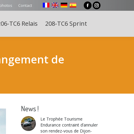
 photos
Contact
Facebook
Instagram
page
page
06-TC6 Relais
208-TC6 Sprint
opens
opens
Search:
in
in
new
new
window
window
hangement de
News !
Le Trophée Tourisme
Endurance contraint d’annuler
son rendez-vous de Dijon-