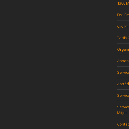
1300 Mi
Fee Be
Clio Pi
Tarifs
Organi
Annon
Servic
Accréd
Servi
Servic
Mitjet
Contac