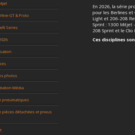
tjet
En 2026, la série p
pour les Berlines et G
rline-GT & Proto
Light et 206-208 Rel
Sprint : 1300 Mitjet
relli Series
208 Sprint et le Clio P
Ces disciplines son
 2026
sation
ces
es photos
itation Média
ce pneumatiques
e pièces détachées et pneus
t