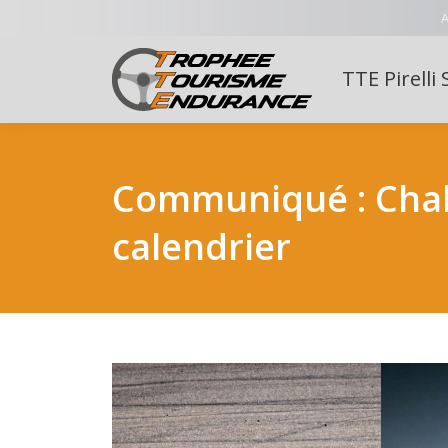
A
TTE Pirelli 
Communiqué : Chall
calendrier