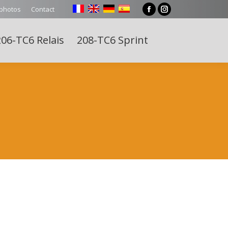
 photos
Contact
Facebook
Instagram
page
page
06-TC6 Relais
208-TC6 Sprint
opens
opens
Search:
in
in
new
new
window
window