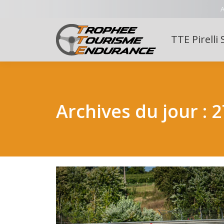
A
TTE Pirelli 
Archives du jour :
2