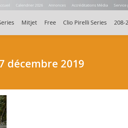
ccueil
Calendrier 2026
Annonces
Accréditations Média
Service
Series
Mitjet
Free
Clio Pirelli Series
208-2
7 décembre 2019