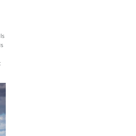
ls
is
t