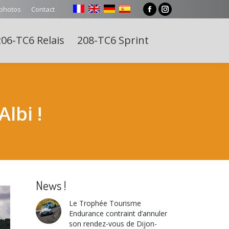
 photos
Contact
Facebook
Instagram
page
page
06-TC6 Relais
208-TC6 Sprint
opens
opens
Search:
in
in
new
new
window
window
lbi !
News !
Le Trophée Tourisme
Endurance contraint d’annuler
son rendez-vous de Dijon-