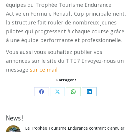
équipes du Trophée Tourisme Endurance.
Active en Formule Renault Cup principalement,
la structure fait rouler de nombreux jeunes
pilotes qui progressent à chaque course grâce
à une équipe performante et professionnelle.
Vous aussi vous souhaitez publier vos
annonces sur le site du TTE ? Envoyez-nous un
message
sur ce mail
.
Partager !
Share
Share
Share
Share
on
on
on
on
Facebook
X
WhatsApp
LinkedIn
News !
Le Trophée Tourisme Endurance contraint d’annuler