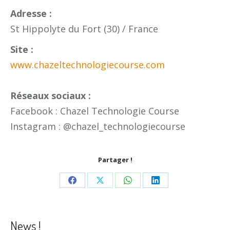
Adresse :
St Hippolyte du Fort (30) / France
Site :
www.chazeltechnologiecourse.com
Réseaux sociaux :
Facebook : Chazel Technologie Course
Instagram : @chazel_technologiecourse
Partager !
Share
Share
Share
Share
on
on
on
on
Facebook
X
WhatsApp
LinkedIn
News !