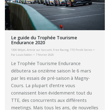
Le guide du Trophée Tourisme
Endurance 2020
1300 Mitjet
,
Article sur l'accueil
,
Free Racing
,
TTE Pirelli Series
Par
Louis Fabbri
7 février 2020
Le Trophée Tourisme Endurance
débutera sa onzième saison le 6 mars
par les essais de pré-saison à Magny-
Cours. La plupart d’entre vous
connaissent bien évidemment tout du
TTE, des concurrents aux différents
meetings. Mais tous les ans, de nouvelles