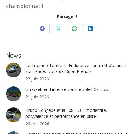
championnat !
Partager !
Share
Share
Share
Share
on
on
on
on
Facebook
X
WhatsApp
LinkedIn
News !
Le Trophée Tourisme Endurance contraint d’annuler
son rendez-vous de Dijon-Prenois !
23 juin 2026
Un week-end intense sous le soleil Gardois.
21 juin 2026
Bruno Longepé et la 208 TC6 : modernité,
polyvalence et performance en piste !
26 mai 2026