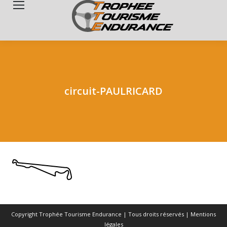
Search:
circuit-PAULRICARD
Copyright Trophée Tourisme Endurance | Tous droits réservés |
Mentions
légales