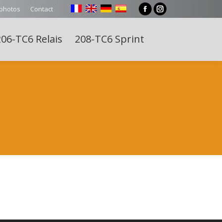
 photos
Contact
Facebook
Instagram
page
page
06-TC6 Relais
208-TC6 Sprint
opens
opens
Search:
in
in
new
new
window
window