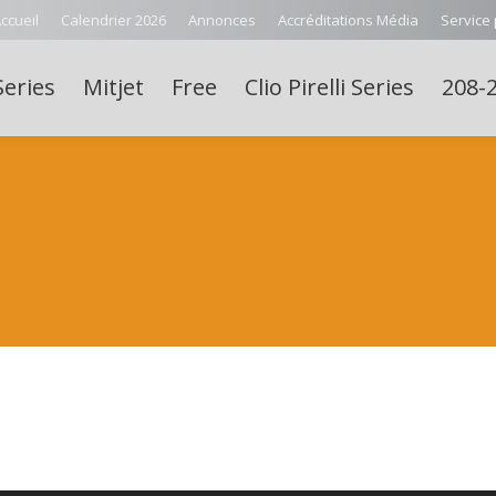
ccueil
Calendrier 2026
Annonces
Accréditations Média
Service
Series
Mitjet
Free
Clio Pirelli Series
208-2