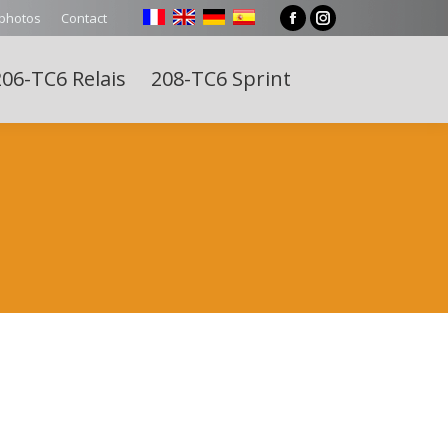
 photos
Contact
Facebook
Instagram
page
page
06-TC6 Relais
208-TC6 Sprint
opens
opens
Search:
in
in
new
new
window
window