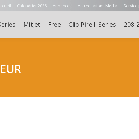
ccueil
Calendrier 2026
Annonces
Accréditations Média
Service
Series
Mitjet
Free
Clio Pirelli Series
208-2
IEUR