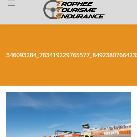
Search:
346093284_783419229765577_8492380766423