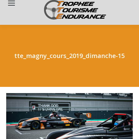
Search:
tte_magny_cours_2019_dimanche-15