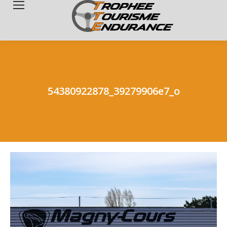
Search:
54380922878_39279906e7_o