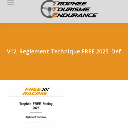
Search:
V12_Reglement Technique FREE 2025_Def