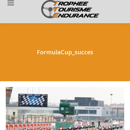
Search:
FormulaCup_succes