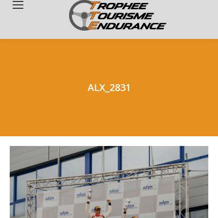
Search:
ALX_2831