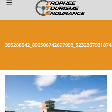
Search:
395288542_890506742697993_5232367931874