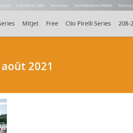
ccueil
Calendrier 2026
Annonces
Accréditations Média
Service
Series
Mitjet
Free
Clio Pirelli Series
208-2
 août 2021