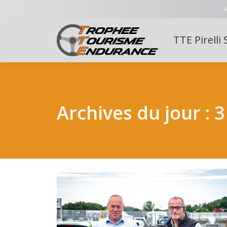
A
TTE Pirelli 
Archives du jour :
3