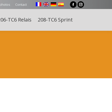
 photos
Contact
Facebook
Instagram
page
page
06-TC6 Relais
208-TC6 Sprint
opens
opens
Search:
in
in
new
new
window
window