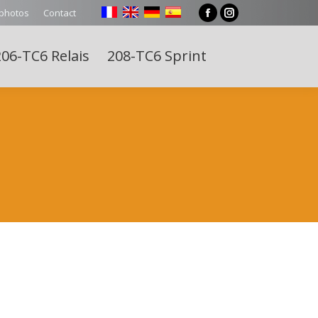
 photos
Contact
Facebook
Instagram
page
page
06-TC6 Relais
208-TC6 Sprint
opens
opens
Search:
in
in
new
new
window
window