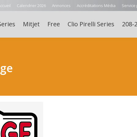
ccueil
Calendrier 2026
Annonces
Accréditations Média
Service
Series
Mitjet
Free
Clio Pirelli Series
208-2
uge